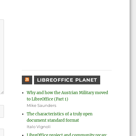
LIBREOFFICE PLANET
Why and how the Austrian Military moved
to LibreOffice (Part 1)
Mike Saunders
The characteristics of a truly open
document standard format
Italo Vignoli
LibreOffice project and community recap: