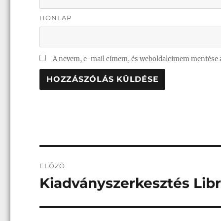
HONLAP
A nevem, e-mail címem, és weboldalcímem mentése 
Bejegyzés
ELŐZŐ
navigáció
Kiadványszerkesztés Libr
Korábbi
bejegyzés: