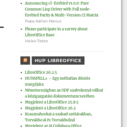
Announcing cl-firebird v1.0.0: Pure
Common Lisp Driver with Full node-
firebird Parity & Multi-Version CI Matrix
Popa Adrian Marius
Please participate in a survey about
LibreOffice Base
Heiko Tietze
HUP LIBREOFFICE
LibreOffice 26.2.5
HUNSPELL± – Egy méltatlan döntés
margójára
Németországban az ODF szabvánnyá válhat
a közigazgatási dokumentumcserében
Megjelent a LibreOffice 25.8.5
Megjelent a LibreOffice 26.2
Krasznahorkai a szabad szótárakban,
Torvaldscal és Torvaldsdzal
Megjelent az új Collabora Office