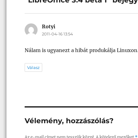
Rotyi
szerint:
2011-04-16 13:54
Nálam is ugyanezt a hibát produkálja Linuxon
Válasz
Vélemény, hozzászólás?
Az e-mail címet nem tesszük közzé.
A kötelező mezőket
*