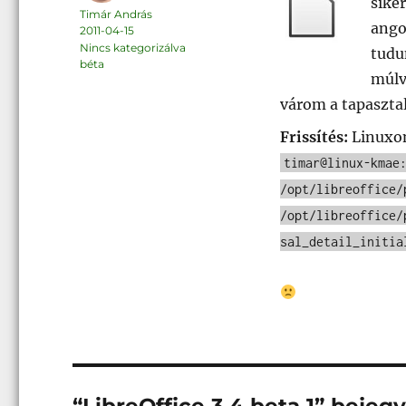
siker
Szerző
Timár András
angol
Közzétéve
2011-04-15
Kategória
Nincs kategorizálva
tudu
Címke
béta
múlv
várom a tapaszta
Frissítés:
Linuxo
timar@linux-kmae
/opt/libreoffice/
/opt/libreoffice/
sal_detail_initia
“LibreOffice 3.4 beta 1” beje