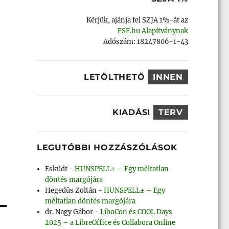
Kérjük, ajánja fel SZJA 1%-át az
FSF.hu Alapítványnak
Adószám: 18247806-1-43
LETÖLTHETŐ
INNEN
KIADÁSI
TERV
LEGUTÓBBI HOZZÁSZÓLÁSOK
Esküdt
-
HUNSPELL± – Egy méltatlan
döntés margójára
Hegedüs Zoltán
-
HUNSPELL± – Egy
méltatlan döntés margójára
dr. Nagy Gábor
-
LiboCon és COOL Days
2025 – a LibreOffice és Collabora Online