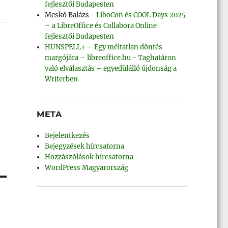
fejlesztői Budapesten
Meskó Balázs
-
LiboCon és COOL Days 2025
– a LibreOffice és Collabora Online
fejlesztői Budapesten
HUNSPELL± – Egy méltatlan döntés
margójára – libreoffice.hu
-
Taghatáron
való elválasztás – egyedülálló újdonság a
Writerben
META
Bejelentkezés
Bejegyzések hírcsatorna
Hozzászólások hírcsatorna
WordPress Magyarország