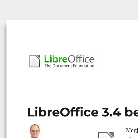
Libreoffice – A magyar közösség honlapja
libreoffice.hu
LibreOffice 3.4 be
Megj