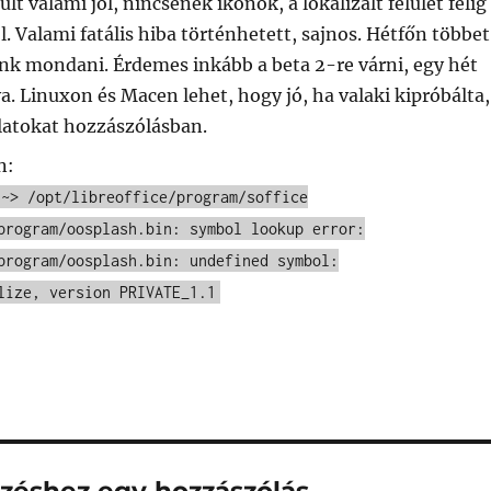
ült valami jól, nincsenek ikonok, a lokalizált felület félig
. Valami fatális hiba történhetett, sajnos. Hétfőn többet
nk mondani. Érdemes inkább a beta 2-re várni, egy hét
a. Linuxon és Macen lehet, hogy jó, ha valaki kipróbálta,
latokat hozzászólásban.
n:
:~> /opt/libreoffice/program/soffice
program/oosplash.bin: symbol lookup error:
program/oosplash.bin: undefined symbol:
lize, version PRIVATE_1.1
gyzéshez egy hozzászólás