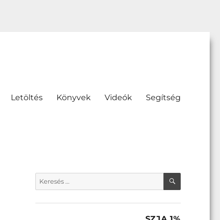
Letöltés
Könyvek
Videók
Segítség
KERESÉS
Keresés
a
következő
kifejezésre:
SZJA 1%