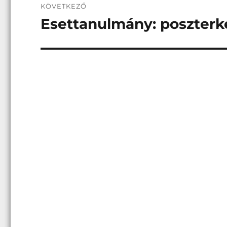
KÖVETKEZŐ
Esettanulmány: poszterkés
Következő
bejegyzés: