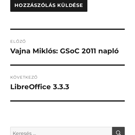
Bejegyzés
ELŐZŐ
navigáció
Vajna Miklós: GSoC 2011 napló
Korábbi
bejegyzés:
KÖVETKEZŐ
LibreOffice 3.3.3
Következő
bejegyzés:
KER
Keresés