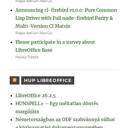
Popa Adrian Marius
Announcing cl-firebird v1.0.0: Pure Common
Lisp Driver with Full node-firebird Parity &
Multi-Version CI Matrix
Popa Adrian Marius
Please participate in a survey about
LibreOffice Base
Heiko Tietze
HUP LIBREOFFICE
LibreOffice 26.2.5
HUNSPELL± – Egy méltatlan döntés
margójára
Németországban az ODF szabvánnyá válhat
a közigazgatási dokumentumcserében