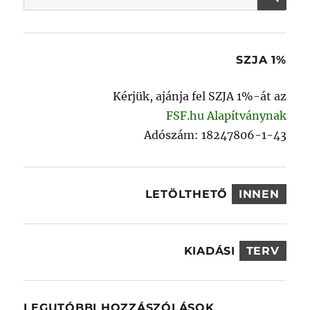
a
következő
kifejezésre:
SZJA 1%
Kérjük, ajánja fel SZJA 1%-át az
FSF.hu Alapítványnak
Adószám: 18247806-1-43
LETÖLTHETŐ
INNEN
KIADÁSI
TERV
LEGUTÓBBI HOZZÁSZÓLÁSOK