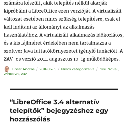
számára készült, akik telepítés nélkül akarják
kipróbálni a LibreOffice ezen verzióját. A virtualizált
változat esetében nincs szükség telepítésre, csak el
kell indítani az állományt az alkalmazás
használatához. A virtualizált alkalmazás időkorlátos,
és a kis fájlméret érdekében nem tartalmazza a
szoftver Java futtatókörnyezetet igénylő funkcióit. A
ZAV-os verzió 2011. augusztus 10-ig működőképes.
Szerző
Közzétéve
Kategória
Címke
Timár András
2011-06-15
Nincs kategorizálva
msi
,
Novell
,
windows
,
zav
“LibreOffice 3.4 alternatív
telepítők” bejegyzéshez egy
hozzászólás