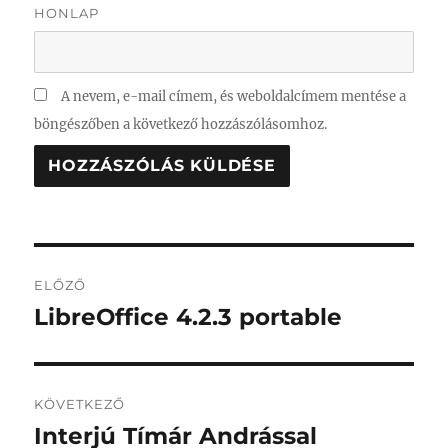
HONLAP
A nevem, e-mail címem, és weboldalcímem mentése a
böngészőben a következő hozzászólásomhoz.
Bejegyzés
ELŐZŐ
navigáció
LibreOffice 4.2.3 portable
Korábbi
bejegyzés:
KÖVETKEZŐ
Interjú Tímár Andrással
Következő