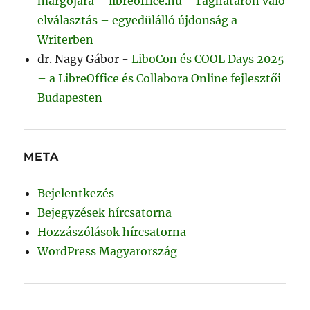
margójára – libreoffice.hu
-
Taghatáron való
elválasztás – egyedülálló újdonság a
Writerben
dr. Nagy Gábor
-
LiboCon és COOL Days 2025
– a LibreOffice és Collabora Online fejlesztői
Budapesten
META
Bejelentkezés
Bejegyzések hírcsatorna
Hozzászólások hírcsatorna
WordPress Magyarország