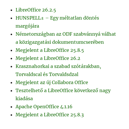
LibreOffice 26.2.5
HUNSPELL± – Egy méltatlan döntés
margójára
Németországban az ODF szabvánnyá válhat
a közigazgatási dokumentumcserében
Megjelent a LibreOffice 25.8.5
Megjelent a LibreOffice 26.2
Krasznahorkai a szabad szótárakban,
Torvaldscal és Torvaldsdzal
Megjelent az új Collabora Office
Tesztelhető a LibreOffice következő nagy
kiadása
Apache OpenOffice 4.1.16
Megjelent a LibreOffice 25.8.3