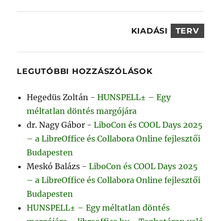
KIADÁSI
TERV
LEGUTÓBBI HOZZÁSZÓLÁSOK
Hegedüs Zoltán
-
HUNSPELL± – Egy
méltatlan döntés margójára
dr. Nagy Gábor
-
LiboCon és COOL Days 2025
– a LibreOffice és Collabora Online fejlesztői
Budapesten
Meskó Balázs
-
LiboCon és COOL Days 2025
– a LibreOffice és Collabora Online fejlesztői
Budapesten
HUNSPELL± – Egy méltatlan döntés