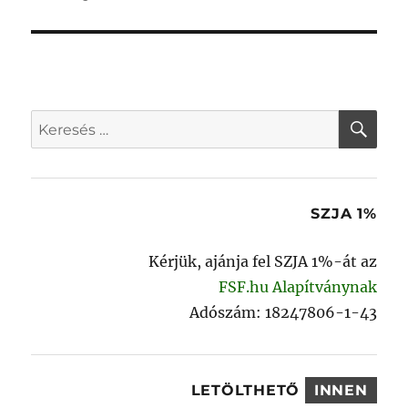
bejegyzés:
KER
Keresés
a
következő
kifejezésre:
SZJA 1%
Kérjük, ajánja fel SZJA 1%-át az
FSF.hu Alapítványnak
Adószám: 18247806-1-43
LETÖLTHETŐ
INNEN