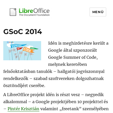
MENÜ
libreoffice.hu
GSoC 2014
Idén is meghirdetésre került a
Google által szponzorált
Google Summer of Code,
melynek keretében
felsőoktatásban tanulók – hallgatói jogviszonnyal
rendelkezők – szabad szoftvereken dolgozhatnak
ösztöndíjért cserébe.
A LibreOffice projekt idén is részt vesz – negyedik
alkalommal – a Google projektjében 10 projekttel és
–
Pintér Krisztián
valamint „freetank” személyében