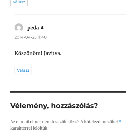
Válasz
peda
szerint:
2014-04-25 11:40
Köszönöm! Javítva.
Válasz
Vélemény, hozzászólás?
Az e-mail címet nem tesszük közzé.
A kötelező mezőket
*
karakterrel jelöltük