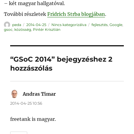
– két magyar hallgatóval.
További részletek
Fridrich Strba blogjában
.
Szerző
Közzétéve
Kategória
Címke
peda
2014-04-25
Nincs kategorizálva
fejlesztés
,
Google
,
gsoc
,
közösség
,
Pintér Krisztián
“GSoC 2014” bejegyzéshez 2
hozzászólás
Andras Timar
szerint:
2014-04-25 10:56
freetank is magyar.