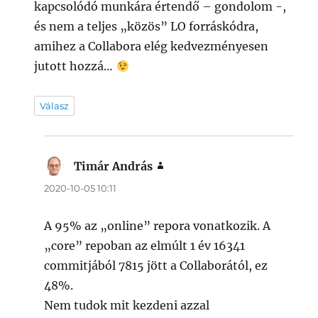
kapcsolódó munkára értendő – gondolom -,
és nem a teljes „közös” LO forráskódra,
amihez a Collabora elég kedvezményesen
jutott hozzá…
Válasz
Timár András
szerint:
2020-10-05 10:11
A 95% az „online” repora vonatkozik. A
„core” repoban az elmúlt 1 év 16341
commitjából 7815 jött a Collaborától, ez
48%.
Nem tudok mit kezdeni azzal