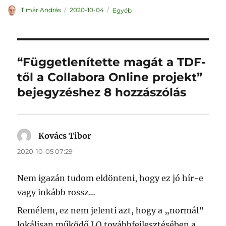
Szerző
Közzétéve
Kategória
Timár András
2020-10-04
Egyéb
“Függetlenítette magát a TDF-
től a Collabora Online projekt”
bejegyzéshez 8 hozzászólás
Kovács Tibor
szerint:
2020-10-05 07:29
Nem igazán tudom eldönteni, hogy ez jó hír-e
vagy inkább rossz…
Remélem, ez nem jelenti azt, hogy a „normál”
lokálisan működő LO továbbfejlesztésében a