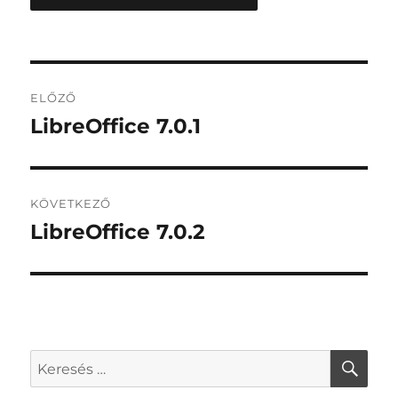
Bejegyzés
ELŐZŐ
navigáció
LibreOffice 7.0.1
Korábbi
bejegyzés:
KÖVETKEZŐ
LibreOffice 7.0.2
Következő
bejegyzés:
KER
Keresés
a