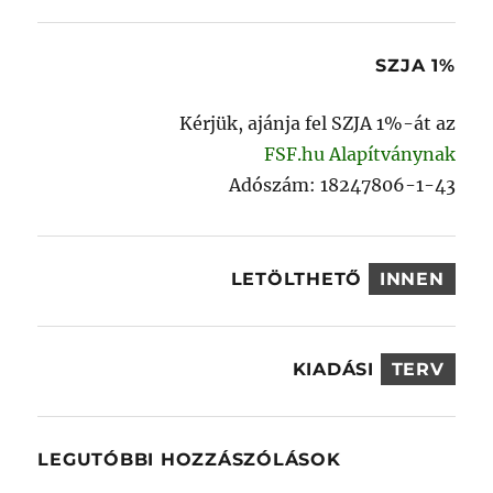
következő
kifejezésre:
SZJA 1%
Kérjük, ajánja fel SZJA 1%-át az
FSF.hu Alapítványnak
Adószám: 18247806-1-43
LETÖLTHETŐ
INNEN
KIADÁSI
TERV
LEGUTÓBBI HOZZÁSZÓLÁSOK