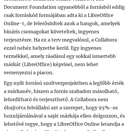
Document Foundation ugyanebből a forrásból eddig
csak forráskód formájában adta ki a LibreOffice
Online-t, de felerősödtek azok a hangok, amelyek
bináris csomagokat követeltek, ingyenes
terjesztésre. Ha ez a terv megvalósul, a Collabora
ezzel nehéz helyzetbe kerül. Egy ingyenes
termékkel, amely ráadásul egy sokkal ismertebb
márkát (LibreOffice) képvisel, nem lehet
versenyezni a piacon.
Egy nyílt forrású szoftverprojektben a legfőbb érték
a márkanév, hiszen a forrás szabadon másolható,
lefordítható és terjeszthető. A Collabora nem
óhajtotta felvállalni azt a szerepet, hogy 95%-os
hozzájárulásával a saját márkája ellen dolgozzon, és
lehetővé tegye, hogy a LibreOffice Online letarolja a