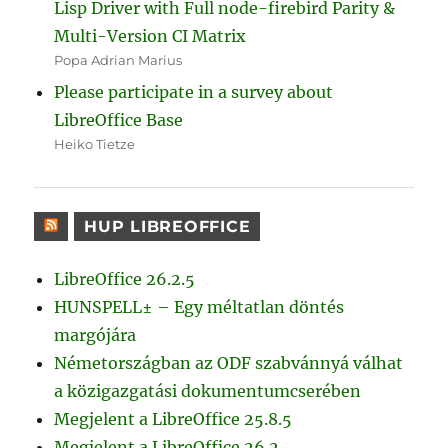
Lisp Driver with Full node-firebird Parity &
Multi-Version CI Matrix
Popa Adrian Marius
Please participate in a survey about
LibreOffice Base
Heiko Tietze
HUP LIBREOFFICE
LibreOffice 26.2.5
HUNSPELL± – Egy méltatlan döntés
margójára
Németországban az ODF szabvánnyá válhat
a közigazgatási dokumentumcserében
Megjelent a LibreOffice 25.8.5
Megjelent a LibreOffice 26.2