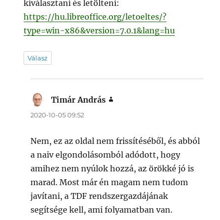
kiválasztani és letölteni:
https://hu.libreoffice.org/letoeltes/?
type=win-x86&version=7.0.1&lang=hu
Válasz
Timár András
szerint:
2020-10-05 09:52
Nem, ez az oldal nem frissítéséből, és abból
a naiv elgondolásomból adódott, hogy
amihez nem nyúlok hozzá, az örökké jó is
marad. Most már én magam nem tudom
javítani, a TDF rendszergazdájának
segítsége kell, ami folyamatban van.