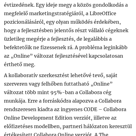
évtizedének. Egy ideje megy a közös gondolkodás a
megfelelő marketingstratégiáról, a LibreOffice
pozicionálásáról, egy olyan működés érdekében,
hogy a fejlesztésben jelentős részt vállaló cégeknek
üzletileg megérje a fejlesztés, de legalábbis a
befektetőik ne fizessenek rá. A probléma leginkább
az „Online” változat fejlesztésével kapcsolatosan
érthető meg.
A kollaboratív szerkesztést lehetővé tevő, saját
szerveren vagy felhőben futtatható „Online”
változat több mint 95%-ban a Collabora cég
munkája. Erre a forráskódra alapozva a Collabora
rendszeresen kiadta az ingyenes CODE – Collabora
Online Development Edition verziót, iilletve az
előfizetéses modellben, partneri hálózaton keresztül
értékesített Collabora Online verziót. A The