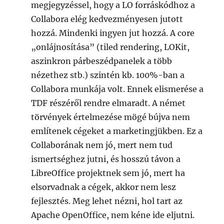
megjegyzéssel, hogy a LO forráskódhoz a
Collabora elég kedvezményesen jutott
hozzá. Mindenki ingyen jut hozzá. A core
„onlájnosítása” (tiled rendering, LOKit,
aszinkron párbeszédpanelek a több
nézethez stb.) szintén kb. 100%-ban a
Collabora munkája volt. Ennek elismerése a
TDF részéről rendre elmaradt. A német
törvények értelmezése mögé bújva nem
említenek cégeket a marketingjükben. Ez a
Collaborának nem jó, mert nem tud
ismertséghez jutni, és hosszú távon a
LibreOffice projektnek sem jó, mert ha
elsorvadnak a cégek, akkor nem lesz
fejlesztés. Meg lehet nézni, hol tart az
Apache OpenOffice, nem kéne ide eljutni.