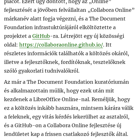
piacot. Ezért úgy döntött, hogy az „Online”
fejlesztését a jövőben felvállaltan „Collabora Online”
márkanév alatt fogja végezni, és a The Document
Foundation infrastuktúrájáról elköltöztette a
projektet a
GitHub
-ra. Létrejött egy új közösségi
oldal:
https://collaboraonline.github.io/
. Itt
részletes információk találhatók a költözés okáról,
illetve a fejlesztőknek, fordítóknak, tesztelőknek
szóló gyakorlati tudnivalókról.
Az már a The Document Foundation kuratóriumán
és alkalmazottain múlik, hogy ezek után mit
kezdenek a LibreOffice Online-nal. Reméljük, hogy
ez a költözés inkább hasznára, mintsem kárára válik
a feleknek, egy vitás kérdés lekerülhet az asztalról,
és a GitHub-on a Collabora Online fejlesztése új
lendületet kap a frissen csatlakozó fejlesztők által.