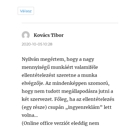
Válasz
Kovács Tibor
szerint:
2020-10-05 10:28
Nyilván megértem, hogy a nagy
mennyiségű munkáért valamiféle
ellentételezést szeretne a munka
elvégzője. Az mindenképpen szomorú,
hogy nem tudott megállapodásra jutni a
két szervezet. Főleg, ha az ellentételezés
(egy része) csupán „ingyenreklám” lett
volna…
(Online office verziót eleddig nem