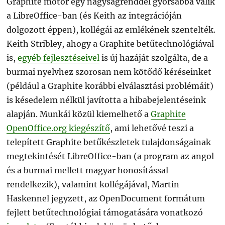
Graphite motor egy nagyságrenddel gyorsabbá válik
a LibreOffice-ban (és Keith az integrációján
dolgozott éppen), kollégái az emlékének szentelték.
Keith Stribley, ahogy a Graphite betűtechnológiával
is,
egyéb fejlesztéseivel
is új hazáját szolgálta, de a
burmai nyelvhez szorosan nem kötődő kéréseinket
(például a Graphite korábbi elválasztási problémáit)
is késedelem nélkül javította a hibabejelentéseink
alapján. Munkái közül kiemelhető a
Graphite
OpenOffice.org kiegészítő
, ami lehetővé teszi a
telepített Graphite betűkészletek tulajdonságainak
megtekintését LibreOffice-ban (a program az angol
és a burmai mellett magyar honosítással
rendelkezik), valamint kollégájával, Martin
Haskennel jegyzett, az OpenDocument formátum
fejlett betűtechnológiai támogatására vonatkozó