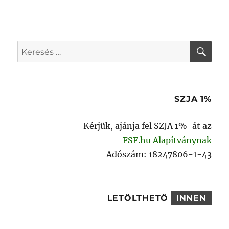
KER
Keresés
a
következő
kifejezésre:
SZJA 1%
Kérjük, ajánja fel SZJA 1%-át az
FSF.hu Alapítványnak
Adószám: 18247806-1-43
LETÖLTHETŐ
INNEN