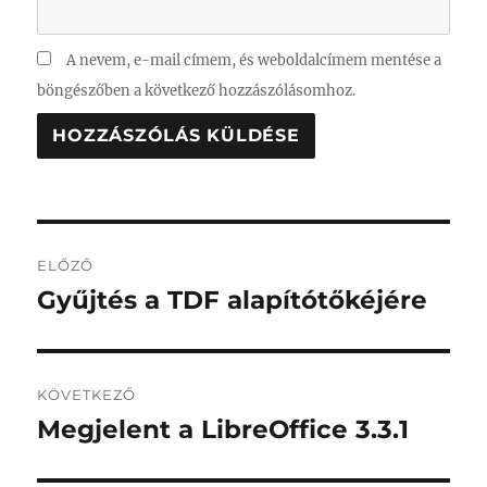
A nevem, e-mail címem, és weboldalcímem mentése a
böngészőben a következő hozzászólásomhoz.
Bejegyzés
ELŐZŐ
navigáció
Gyűjtés a TDF alapítótőkéjére
Korábbi
bejegyzés:
KÖVETKEZŐ
Megjelent a LibreOffice 3.3.1
Következő
bejegyzés: