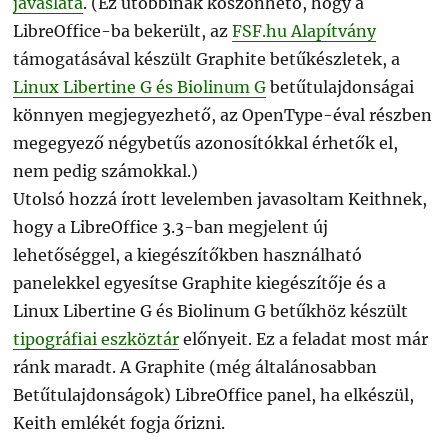
javaslata
. (Ez utóbbinak köszönhető, hogy a
LibreOffice-ba bekerült, az
FSF.hu Alapítvány
támogatásával készült Graphite betűkészletek, a
Linux Libertine G és Biolinum G
betűtulajdonságai
könnyen megjegyezhető, az OpenType-éval részben
megegyező négybetűs azonosítókkal érhetők el,
nem pedig számokkal.)
Utolsó hozzá írott levelemben javasoltam Keithnek,
hogy a LibreOffice 3.3-ban megjelent új
lehetőséggel, a kiegészítőkben használható
panelekkel egyesítse Graphite kiegészítője és a
Linux Libertine G és Biolinum G betűkhöz készült
tipográfiai eszköztár
előnyeit. Ez a feladat most már
ránk maradt. A Graphite (még általánosabban
Betűtulajdonságok) LibreOffice panel, ha elkészül,
Keith emlékét fogja őrizni.