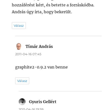
hozzáférést kért, és betette a forráskódba.
András úgy írta, hogy bekerült.
Válasz
Tímár András
szerint:
2011-04-16 07:45
graphite2-0.9.2 van benne
Válasz
Gyuris Gellért
szerint:
2011-04-16 19:59