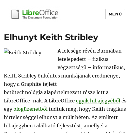
MENÜ
libreoffice.hu
Elhunyt Keith Stribley
A felesége révén Burmában
letelepedett – fizikus
végzettségű – informatikus,
Keith Stribley önkéntes munkájának eredménye,
hogy a Graphite fejlett
betűtechnológia alapértelmezett része lett a
LibreOffice-nak. A LibreOffice
egyik hibajegyéből
és
egy
blogüzenetből
tudtuk meg, hogy Keith tragikus
hirtelenséggel elhunyt a múlt héten. Az említett
hibajegyben található fejlesztést, amellyel a