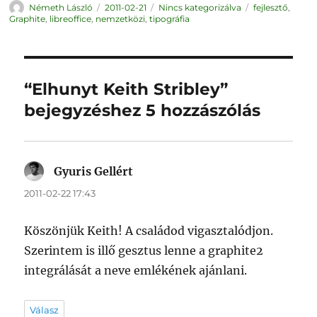
Szerző
Közzétéve
Kategória
Címke
Németh László
2011-02-21
Nincs kategorizálva
fejlesztő
,
Graphite
,
libreoffice
,
nemzetközi
,
tipográfia
“Elhunyt Keith Stribley”
bejegyzéshez 5 hozzászólás
Gyuris Gellért
szerint:
2011-02-22 17:43
Köszönjük Keith! A családod vigasztalódjon.
Szerintem is illő gesztus lenne a graphite2
integrálását a neve emlékének ajánlani.
Válasz