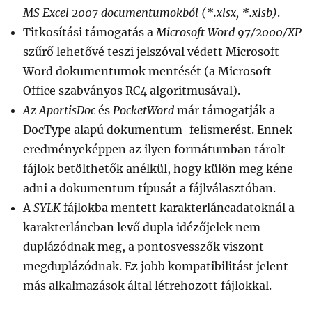
MS Excel 2007 documentumokból (*.xlsx, *.xlsb)
.
Titkosítási támogatás a
Microsoft Word 97/2000/XP
szűrő lehetővé teszi jelszóval védett Microsoft
Word dokumentumok mentését (a Microsoft
Office szabványos RC4 algoritmusával).
Az
AportisDoc
és
PocketWord
már támogatják a
DocType alapú dokumentum-felismerést. Ennek
eredményeképpen az ilyen formátumban tárolt
fájlok betölthetők anélkül, hogy külön meg kéne
adni a dokumentum típusát a fájlválasztóban.
A
SYLK
fájlokba mentett karakterláncadatoknál a
karakterláncban levő dupla idézőjelek nem
duplázódnak meg, a pontosvesszők viszont
megduplázódnak. Ez jobb kompatibilitást jelent
más alkalmazások által létrehozott fájlokkal.