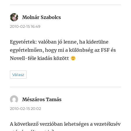
Molnár Szabolcs
szerint:
2010-02-15 16:49
Egyetértek: valóban jó lenne, ha kiderülne
egyértelműen, hogy mi a különbség az FSF és
Novell-féle kiadás között
Válasz
Mészáros Tamás
szerint:
2010-02-15 20:02
A következő verzióban lehetséges a vezetéknév