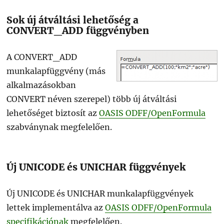
Sok új átváltási lehetőség a
CONVERT_ADD függvényben
A CONVERT_ADD
munkalapfüggvény (más
alkalmazásokban
CONVERT néven szerepel) több új átváltási
lehetőséget biztosít az
OASIS ODFF/OpenFormula
szabványnak megfelelően.
Új UNICODE és UNICHAR függvények
Új UNICODE és UNICHAR munkalapfüggvények
lettek implementálva az
OASIS ODFF/OpenFormula
specifikációnak
megfelelően.