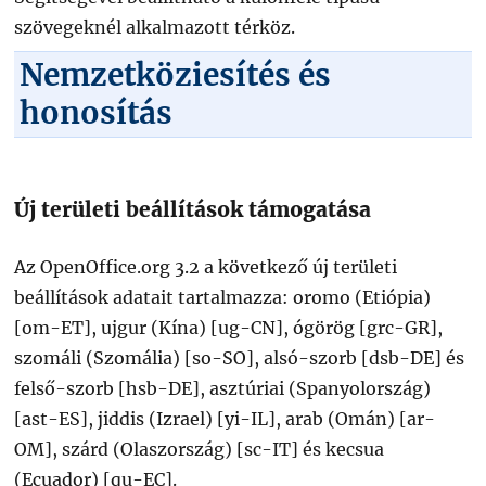
szövegeknél alkalmazott térköz.
Nemzetköziesítés és
honosítás
Új területi beállítások támogatása
Az OpenOffice.org 3.2 a következő új területi
beállítások adatait tartalmazza: oromo (Etiópia)
[om-ET], ujgur (Kína) [ug-CN], ógörög [grc-GR],
szomáli (Szomália) [so-SO], alsó-szorb [dsb-DE] és
felső-szorb [hsb-DE], asztúriai (Spanyolország)
[ast-ES], jiddis (Izrael) [yi-IL], arab (Omán) [ar-
OM], szárd (Olaszország) [sc-IT] és kecsua
(Ecuador) [qu-EC].