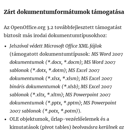
Zárt dokumentumformátumok támogatása
Az OpenOffice.org 3.2 továbbfejlesztett támogatást
biztosít más irodai dokumentumtípusokhoz:
Jelszóval védett Microsoft Office XML fájlok
(támogatott dokumentumtípusok:
MS Word 2007
dokumentumok (*.docx, *.docm); MS Word 2007
sablonok (*.dotx, *.dotm); MS Excel 2007
dokumentumok
(*.xlsx, *.xlsm); MS Excel 2007
bináris
dokumentumok
(*.xlsb); MS Excel 2007
sablonok
(*.xltx, *.xltm); MS Powerpoint 2007
dokumentumok
(*.pptx, *.pptm); MS Powerpoint
2007
sablonok
(*.potx, *.potm)
).
OLE objektumok, űrlap-vezérlőelemek és a
kimutatások (pivot tables)
beolvasásra kerülnek az