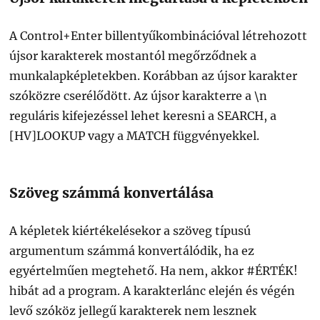
A Control+Enter billentyűkombinációval létrehozott
újsor karakterek mostantól megőrződnek a
munkalapképletekben. Korábban az újsor karakter
szóközre cserélődött. Az újsor karakterre a \n
reguláris kifejezéssel lehet keresni a SEARCH, a
[HV]LOOKUP vagy a MATCH függvényekkel.
Szöveg számmá konvertálása
A képletek kiértékelésekor a szöveg típusú
argumentum számmá konvertálódik, ha ez
egyértelműen megtehető. Ha nem, akkor #ÉRTÉK!
hibát ad a program. A karakterlánc elején és végén
levő szóköz jellegű karakterek nem lesznek