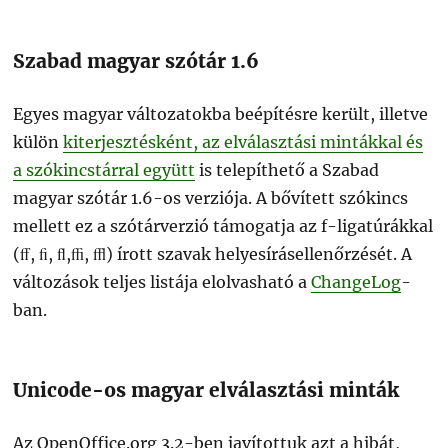
Szabad magyar szótár 1.6
Egyes magyar változatokba beépítésre került, illetve
külön
kiterjesztésként, az elválasztási mintákkal és
a szókincstárral együtt
is telepíthető a Szabad
magyar szótár 1.6-os verziója. A bővített szókincs
mellett ez a szótárverzió támogatja az f-ligatúrákkal
(ﬀ, ﬁ, ﬂ,ﬃ, ﬄ) írott szavak helyesírásellenőrzését. A
változások teljes listája elolvasható a
ChangeLog
-
ban.
Unicode-os magyar elválasztási minták
Az OpenOffice.org 3.2-ben javítottuk azt a hibát,