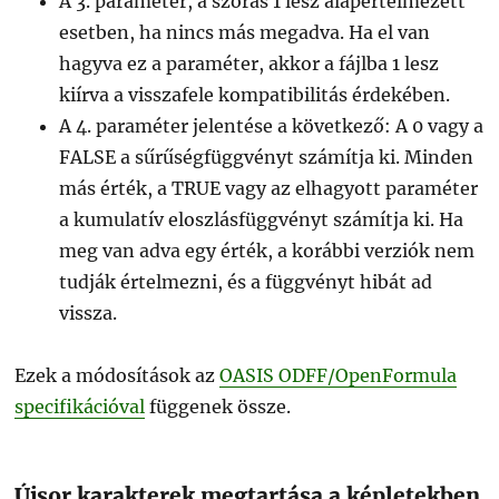
A 3. paraméter, a szórás 1 lesz alapértelmezett
esetben, ha nincs más megadva. Ha el van
hagyva ez a paraméter, akkor a fájlba 1 lesz
kiírva a visszafele kompatibilitás érdekében.
A 4. paraméter jelentése a következő: A 0 vagy a
FALSE a sűrűségfüggvényt számítja ki. Minden
más érték, a TRUE vagy az elhagyott paraméter
a kumulatív eloszlásfüggvényt számítja ki. Ha
meg van adva egy érték, a korábbi verziók nem
tudják értelmezni, és a függvényt hibát ad
vissza.
Ezek a módosítások az
OASIS ODFF/OpenFormula
specifikációval
függenek össze.
Újsor karakterek megtartása a képletekben