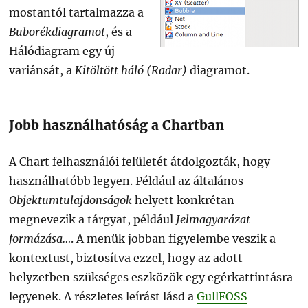
mostantól tartalmazza a
Buborékdiagramot
, és a
Hálódiagram egy új
variánsát, a
Kitöltött háló (Radar)
diagramot.
Jobb használhatóság a Chartban
A Chart felhasználói felületét átdolgozták, hogy
használhatóbb legyen. Például az általános
Objektumtulajdonságok
helyett konkrétan
megnevezik a tárgyat, például
Jelmagyarázat
formázása…
. A menük jobban figyelembe veszik a
kontextust, biztosítva ezzel, hogy az adott
helyzetben szükséges eszközök egy egérkattintásra
legyenek. A részletes leírást lásd a
GullFOSS