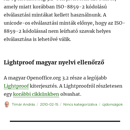
amely miatt korábban ISO-8859-2 kódolású
elválasztási mintákat kellett használnunk. A
unicode-os elválasztási minták előnye, hogy az ISO-
8859-2 kódolással nem leírható szavak helyes
elválasztása is lehetővé válik.
Lightproof magyar nyelvi ellenőrző
A magyar Openoffice.org 3.2 része a legújabb
Lightproof
kiterjesztés. A Lightproofról részletesen
egy
korábbi cikkünkben
olvashat.
Szerző
Közzétéve
Kategória
Címke
Timár András
2010-02-15
Nincs kategorizálva
újdonságok