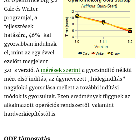
Az OpenOffice.org 3.2
Calc és Writer
programjai, a
fejlesztések
hatására, 46%-kal
gyorsabban indulnak
el, mint az egy évvel
ezelőtt megjelent
3.0-s verzió. A
mérések szerint
a gyorsindító nélkül
mért első indítás, az úgynevezett „hidegindítás”
nagyfokú gyorsulása mellett a további indítási
módok is gyorsultak. Ezen eredmények függnek az
alkalmazott operációs rendszertől, valamint
hardverkiépítéstől is.
ODF támogatás