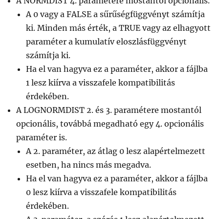
A NORMDIST 4. paramétere mostantól opcionális.
A 0 vagy a FALSE a sűrűségfüggvényt számítja
ki. Minden más érték, a TRUE vagy az elhagyott
paraméter a kumulatív eloszlásfüggvényt
számítja ki.
Ha el van hagyva ez a paraméter, akkor a fájlba
1 lesz kiírva a visszafele kompatibilitás
érdekében.
A LOGNORMDIST 2. és 3. paramétere mostantól
opcionális, továbbá megadható egy 4. opcionális
paraméter is.
A 2. paraméter, az átlag 0 lesz alapértelmezett
esetben, ha nincs más megadva.
Ha el van hagyva ez a paraméter, akkor a fájlba
0 lesz kiírva a visszafele kompatibilitás
érdekében.