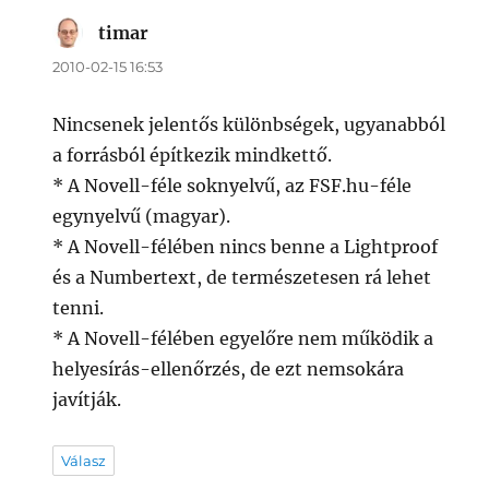
timar
szerint:
2010-02-15 16:53
Nincsenek jelentős különbségek, ugyanabból
a forrásból építkezik mindkettő.
* A Novell-féle soknyelvű, az FSF.hu-féle
egynyelvű (magyar).
* A Novell-félében nincs benne a Lightproof
és a Numbertext, de természetesen rá lehet
tenni.
* A Novell-félében egyelőre nem működik a
helyesírás-ellenőrzés, de ezt nemsokára
javítják.
Válasz