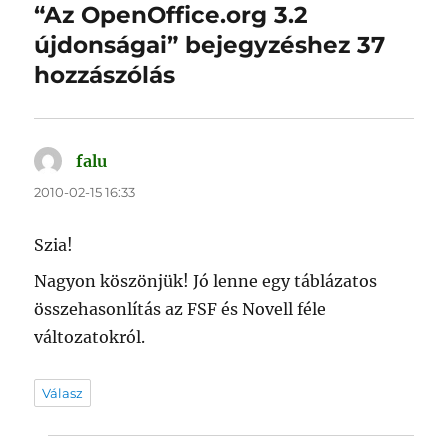
“Az OpenOffice.org 3.2
újdonságai” bejegyzéshez 37
hozzászólás
falu
szerint:
2010-02-15 16:33
Szia!
Nagyon köszönjük! Jó lenne egy táblázatos
összehasonlítás az FSF és Novell féle
változatokról.
Válasz