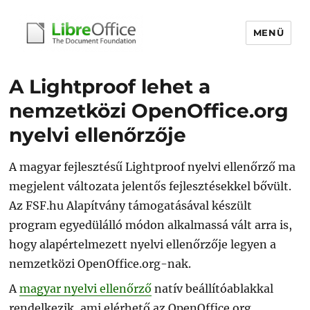
MENÜ
libreoffice.hu
A Lightproof lehet a
nemzetközi OpenOffice.org
nyelvi ellenőrzője
A magyar fejlesztésű Lightproof nyelvi ellenőrző ma
megjelent változata jelentős fejlesztésekkel bővült.
Az FSF.hu Alapítvány támogatásával készült
program egyedülálló módon alkalmassá vált arra is,
hogy alapértelmezett nyelvi ellenőrzője legyen a
nemzetközi OpenOffice.org-nak.
A
magyar nyelvi ellenőrző
natív beállítóablakkal
rendelkezik, ami elérhető az OpenOffice.org