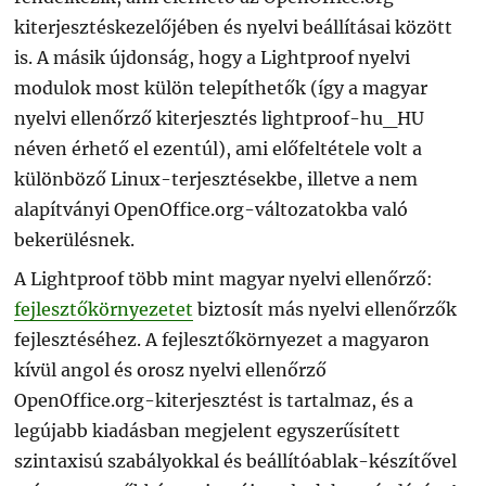
kiterjesztéskezelőjében és nyelvi beállításai között
is. A másik újdonság, hogy a Lightproof nyelvi
modulok most külön telepíthetők (így a magyar
nyelvi ellenőrző kiterjesztés lightproof-hu_HU
néven érhető el ezentúl), ami előfeltétele volt a
különböző Linux-terjesztésekbe, illetve a nem
alapítványi OpenOffice.org-változatokba való
bekerülésnek.
A Lightproof több mint magyar nyelvi ellenőrző:
fejlesztőkörnyezetet
biztosít más nyelvi ellenőrzők
fejlesztéséhez. A fejlesztőkörnyezet a magyaron
kívül angol és orosz nyelvi ellenőrző
OpenOffice.org-kiterjesztést is tartalmaz, és a
legújabb kiadásban megjelent egyszerűsített
szintaxisú szabályokkal és beállítóablak-készítővel