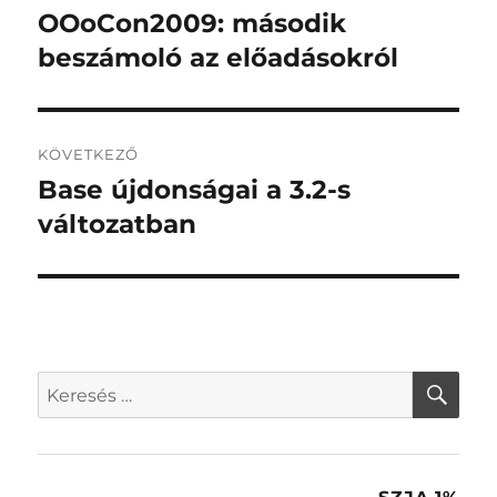
navigáció
OOoCon2009: második
Korábbi
bejegyzés:
beszámoló az előadásokról
KÖVETKEZŐ
Base újdonságai a 3.2-s
Következő
bejegyzés:
változatban
KER
Keresés
a
következő
kifejezésre: