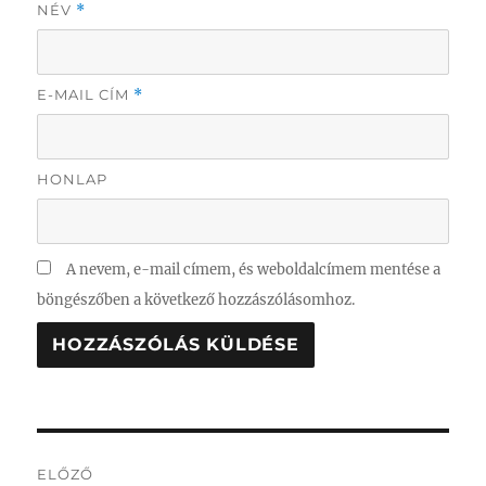
NÉV
*
E-MAIL CÍM
*
HONLAP
A nevem, e-mail címem, és weboldalcímem mentése a
böngészőben a következő hozzászólásomhoz.
Bejegyzés
ELŐZŐ