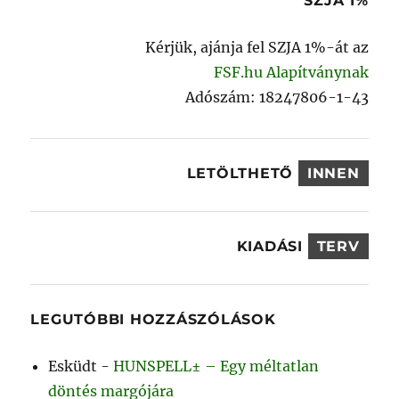
SZJA 1%
Kérjük, ajánja fel SZJA 1%-át az
FSF.hu Alapítványnak
Adószám: 18247806-1-43
LETÖLTHETŐ
INNEN
KIADÁSI
TERV
LEGUTÓBBI HOZZÁSZÓLÁSOK
Esküdt
-
HUNSPELL± – Egy méltatlan
döntés margójára