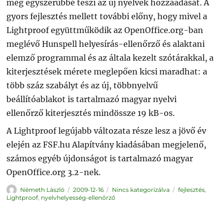
még egyszerűbbé teszi az új nyelvek hozzáadását. A
gyors fejlesztés mellett további előny, hogy mivel a
Lightproof együttműködik az OpenOffice.org-ban
meglévő Hunspell helyesírás-ellenőrző és alaktani
elemző programmal és az általa kezelt szótárakkal, a
kiterjesztések mérete meglepően kicsi maradhat: a
több száz szabályt és az új, többnyelvű
beállítóablakot is tartalmazó magyar nyelvi
ellenőrző kiterjesztés mindössze 19 kB-os.
A Lightproof legújabb változata része lesz a jövő év
elején az FSF.hu Alapítvány kiadásában megjelenő,
számos egyéb újdonságot is tartalmazó magyar
OpenOffice.org 3.2-nek.
Szerző
Közzétéve
Kategória
Címke
Németh László
2009-12-16
Nincs kategorizálva
fejlesztés
,
Lightproof
,
nyelvhelyesség-ellenőrző