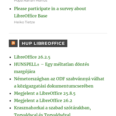
Popa Adrian Marius
Please participate in a survey about
LibreOffice Base
Heiko Tietze
HUP LIBREOFFICE
LibreOffice 26.2.5
HUNSPELL± – Egy méltatlan döntés
margójára
Németországban az ODF szabvánnyá válhat
a közigazgatási dokumentumcserében
Megjelent a LibreOffice 25.8.5
Megjelent a LibreOffice 26.2
Krasznahorkai a szabad szótárakban,
Torvaldscal és Torvaldsdzal